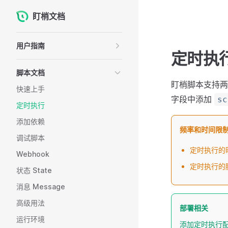
盯梢文档
Skip to content
Sidebar Navigation
用户指南
定时执
脚本文档
盯梢脚本支持两
快速上手
字段中添加
sc
定时执行
添加依赖
频率和时间限
调试脚本
定时执行的
Webhook
定时执行的脚
状态 State
消息 Message
高级用法
部署相关
运行环境
添加定时执行