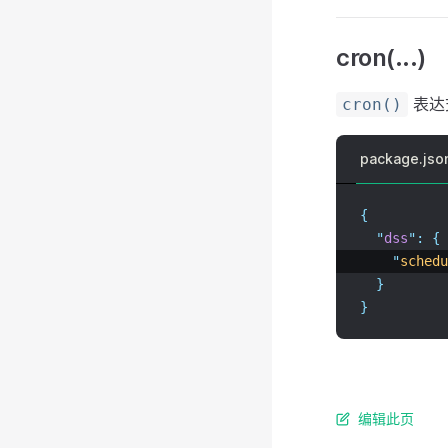
cron(...)
表达
cron()
package.jso
{
"
dss
"
:
{
"
schedu
}
}
编辑此页