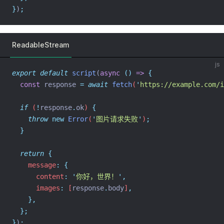
}
)
;
ReadableStream
js
export
default
script
(
async
()
=>
{
const
response
=
await
fetch
(
'
https://example.com/i
if
 (
!
response
.
ok
) 
{
throw
new
Error
(
'
图片请求失败
'
)
;
}
return
{
    message
:
{
      content
:
'
你好，世界！
'
,
      images
:
 [
response
.
body
]
,
},
};
}
)
;