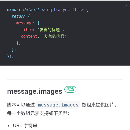
js
export
default
script
(
async
()
=>
{
return
{
    message
:
{
      title
:
'
友善的标题
'
,
      content
:
'
友善的内容
'
,
},
};
}
)
;
message.images
可选
脚本可以通过
数组来提供图片，
message.images
每一个数组元素支持如下类型：
URL 字符串