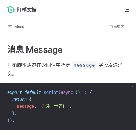
Skip to content
盯梢文档
Menu
当前页面
消息 Message
盯梢脚本通过在返回值中指定
字段发送消
message
息。
js
export
default
script
(
async
()
=>
{
return
{
    message
:
'
你好，世界！
'
,
};
}
)
;