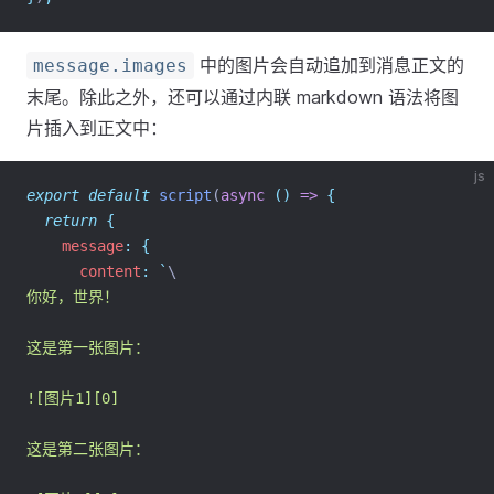
中的图片会自动追加到消息正文的
message.images
末尾。除此之外，还可以通过内联 markdown 语法将图
片插入到正文中：
js
export
default
script
(
async
()
=>
{
return
{
    message
:
{
      content
:
`
\
你好，世界！
这是第一张图片：
![图片1][0]
这是第二张图片：