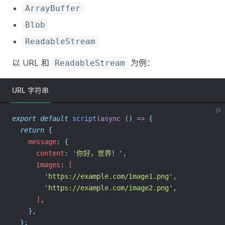
ArrayBuffer
Blob
ReadableStream
以 URL 和
为例：
ReadableStream
URL 字符串
js
export
default
script
(
async
()
=>
{
return
{
    message
:
{
      content
:
'
你好，世界！
'
,
      images
:
 [
'
https://example.com/image1.png
'
,
'
https://example.com/image2.png
'
,
      ]
,
},
};