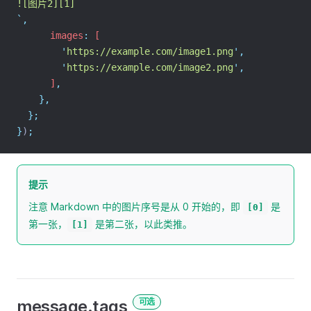
![图片2][1]
`
,
      images
:
 [
'
https://example.com/image1.png
'
,
'
https://example.com/image2.png
'
,
      ]
,
},
};
}
)
;
提示
注意 Markdown 中的图片序号是从 0 开始的，即
是
[0]
第一张，
是第二张，以此类推。
[1]
message.tags
可选